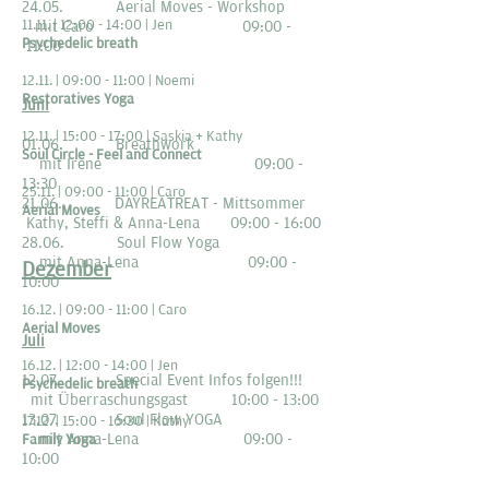
24.05. Aerial Moves - Workshop
11.11. | 12:00 - 14:00 | Jen
mit Caro 09:00 -
Psychedelic breath
11:00
12.11. | 09:00 - 11:00 | Noemi
Restoratives Yoga
Juni
12.11. | 15:00 - 17:00 | Saskia + Kathy
01.06. Breathwork
Soul Circle - Feel and Connect
mit Irene 09:00 -
13:30
25.11. | 09:00 - 11:00 | Caro
21.06. DAYREATREAT - Mittsommer
Aerial Moves
Kathy, Steffi & Anna-Lena 09:00 - 16:00
28.06. Soul Flow Yoga
mit Anna-Lena 09:00 -
Dezember
10:00
16.12. | 09:00 - 11:00 | Caro
Aerial Moves
Juli
16.12. | 12:00 - 14:00 | Jen
12.07. Special Event Infos folgen!!!
Psychedelic breath
mit Überraschungsgast 10:00 - 13:00
13.07. Soul Flow YOGA
17.12. | 15:00 - 16:30 | Kathy
mit Anna-Lena 09:00 -
Family Yoga
10:00