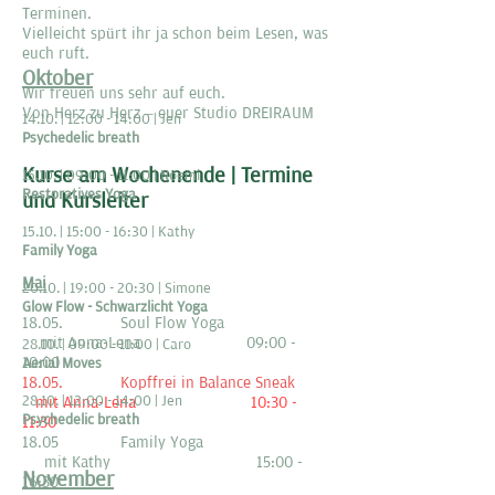
Terminen.
Vielleicht spürt ihr ja schon beim Lesen, was
euch ruft.
Oktober
Wir freuen uns sehr auf euch.
Von Herz zu Herz – euer Studio DREIRAUM
14.10. | 12:00 - 14:00 | Jen
Psychedelic breath
Kurse am Wochenende | Termine
15.10. | 09:00 - 11:00 | Noemi
Restoratives Yoga
und Kursleiter
15.10. | 15:00 - 16:30 | Kathy
Family Yoga
Mai
20.10. | 19:00 - 20:30 | Simone
Glow Flow - Schwarzlicht Yoga
18.05. Soul Flow Yoga
mit Anna-Lena 09:00 -
28.10. | 09:00 - 11:00 | Caro
10:00
Aerial Moves
18.05. Kopffrei in Balance Sneak
28.10. | 12:00 - 14:00 | Jen
mit Anna-Lena 10:30 -
Psychedelic breath
11:30
18.05 Family Yoga
mit Kathy 15:00 -
November
16:30