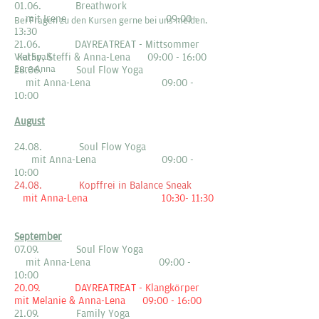
01.06. Breathwork
mit Irene 09:00 -
Bei Fragen zu den Kursen gerne bei uns melden.
13:30
21.06. DAYREATREAT - Mittsommer
Kathy, Steffi & Anna-Lena 09:00 - 16:00
Viel Spaß
Eure Anna
28.06. Soul Flow Yoga
mit Anna-Lena 09:00 -
10:00
August
24.08. Soul Flow Yoga
mit Anna-Lena 09:00 -
10:00
24.08. Kopffrei in Balance Sneak
mit Anna-Lena 10:30- 11:30
September
07.09. Soul Flow Yoga
mit Anna-Lena 09:00 -
10:00
20.09. DAYREATREAT - Klangkörper
mit Melanie & Anna-Lena 09:00 - 16:00
21.09. Family Yoga