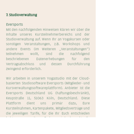
7. Studioverwaltung
Eversports
Mit den nachfolgenden Hinweisen klären wir über die
Inhalte unseres Kursteilnehmerbereichs und der
Studioverwaltung auf. Wenn Ihr an Yogakursen oder
sonstigen Veranstaltungen, z.B. Workshops und
andere Events (im Weiteren „Veranstaltungen“)
teilnehmen wollt, sind die nachfolgend
beschriebenen Datenerhebungen für den
Vertragsabschluss und dessen Durchführung
zwingend erforderlich.
Wir arbeiten in unserem Yogastudio mit der Cloud-
basierten Studiosoftware Eversports (Mitglieder- und
Kursverwaltungssoftwareplattform). Anbieter ist die
Eversports Deutschland UG (haftungsbeschränkt),
Keupstraße 11, 51063 Köln, Deutschland. Diese
Plattform dient uns primär dazu, Eure
Kursteilnahmen, Kartenpakete, Mitgliedsverträge und
die jeweiligen Tarife, für die Ihr Euch entschieden
habt, zu verwalten. Zudem wird der aktuelle
Stundenplan auf unserer Webseite direkt vom
Eversports-Server geladen. So habt Ihr die
Möglichkeit, Euch vorab online in Kurse einzubuchen