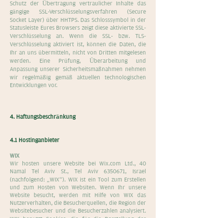
Schutz der Übertragung vertraulicher Inhalte das
gängige SSL-Verschlüsselungsverfahren (Secure
Socket Layer) über HHTPS. Das Schlosssymbol in der
Statusleiste Eures Browsers zeigt diese aktivierte SSL-
Verschlüsselung an. Wenn die SSL- bzw. TLS-
Verschlüsselung aktiviert ist, können die Daten, die
Ihr an uns übermitteln, nicht von Dritten mitgelesen
werden. Eine Prüfung, Überarbeitung und
Anpassung unserer Sicherheitsmaßnahmen nehmen
wir regelmäßig gemäß aktuellen technologischen
Entwicklungen vor.
4. Haftungsbeschränkung
4.1 Hostinganbieter
WIX
Wir hosten unsere Website bei Wix.com Ltd., 40
Namal Tel Aviv St., Tel Aviv
6350671
, Israel
(nachfolgend: „WIX“). WIX ist ein Tool zum Erstellen
und zum Hosten von Websiten. Wenn Ihr unsere
Website besucht, werden mit Hilfe von WIX das
Nutzerverhalten, die Besucherquellen, die Region der
Websitebesucher und die Besucherzahlen analysiert.