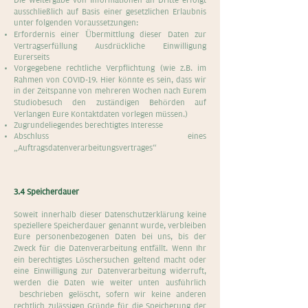
Die Weitergabe von Informationen an Dritte erfolgt
ausschließlich auf Basis einer gesetzlichen Erlaubnis
unter folgenden Voraussetzungen:
Erfordernis einer Übermittlung dieser Daten zur
Vertragserfüllung Ausdrückliche Einwilligung
Eurerseits
Vorgegebene rechtliche Verpflichtung (wie z.B. im
Rahmen von COVID-19. Hier könnte es sein, dass wir
in der Zeitspanne von mehreren Wochen nach Eurem
Studiobesuch den zuständigen Behörden auf
Verlangen Eure Kontaktdaten vorlegen müssen.)
Zugrundeliegendes berechtigtes Interesse
Abschluss eines
„Auftragsdatenverarbeitungsvertrages“
3.4 Speicherdauer
Soweit innerhalb dieser Datenschutzerklärung keine
speziellere Speicherdauer genannt wurde, verbleiben
Eure personenbezogenen Daten bei uns, bis der
Zweck für die Datenverarbeitung entfällt. Wenn Ihr
ein berechtigtes Löschersuchen geltend macht oder
eine Einwilligung zur Datenverarbeitung widerruft,
werden die Daten wie weiter unten ausführlich
beschrieben gelöscht, sofern wir keine anderen
rechtlich zulässigen Gründe für die Speicherung der